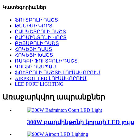
Կատեգորիաներ
ՖՈՒՏԲՈԼԻ ԴԱՇՏ
ԹԵՆԻՍԻ ԿՈՐՏ
ԲԱՍԿԵՏԲՈԼԻ ԴԱՇՏ
ԲԱԴՄԻՆՏՈՆԻ ԿՈՐՏ
ԲԵՅՍԲՈԼԻ ԴԱՇՏ
ՀՈԿԵՅԻ ԴԱՍՏ
ՀՈԿԵՅԻ ԽԱՇՏ
ՌԱԳԲԻ ՖՈՒՏԲՈԼԻ ԴԱՇՏ
ԳՈԼՖԻ ԴԱՍՊԱՍ
ՖՈՒՏԲՈԼԻ ԴԱՇՏԻ ԼՈՒՍԱՎՈՐՈՒՄ
AIRPROT LED ԼՈՒՍԱՎՈՐՈՒՄ
LED PORT LIGHTING
Առաջարկվող ապրանքներ
300W բադմինթոնի կորտի LED լույս