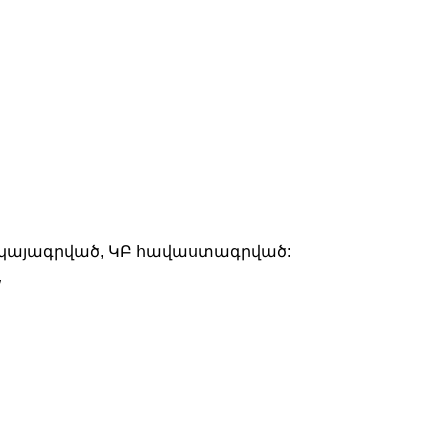
 վկայագրված, ԿԲ հավաստագրված:
W