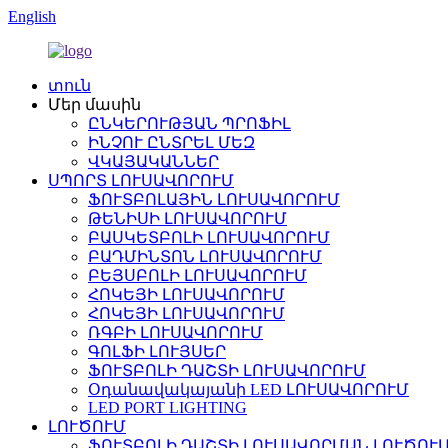
English
տուն
Մեր մասին
ԸՆԿԵՐՈՒԹՅԱՆ ՊՐՈՖԻԼ
ԻՆՉՈՒ ԸՆՏՐԵԼ ՄԵԶ
ՎԿԱՅԱԿԱՆՆԵՐ
ՍՊՈՐՏ ԼՈՒՍԱՎՈՐՈՒՄ
ՖՈՒՏԲՈԼԱՅԻՆ ԼՈՒՍԱՎՈՐՈՒՄ
ԹԵՆԻՍԻ ԼՈՒՍԱՎՈՐՈՒՄ
ԲԱՍԿԵՏԲՈԼԻ ԼՈՒՍԱՎՈՐՈՒՄ
ԲԱԴՄԻՆՏՈՆ ԼՈՒՍԱՎՈՐՈՒՄ
ԲԵՅՍԲՈԼԻ ԼՈՒՍԱՎՈՐՈՒՄ
ՀՈԿԵՅԻ ԼՈՒՍԱՎՈՐՈՒՄ
ՀՈԿԵՅԻ ԼՈՒՍԱՎՈՐՈՒՄ
ՌԳԲԻ ԼՈՒՍԱՎՈՐՈՒՄ
ԳՈԼՖԻ ԼՈՒՅՍԵՐ
ՖՈՒՏԲՈԼԻ ԴԱՇՏԻ ԼՈՒՍԱՎՈՐՈՒՄ
Օդանավակայանի LED ԼՈՒՍԱՎՈՐՈՒՄ
LED PORT LIGHTING
ԼՈՒԾՈՒՄ
ՖՈՒՏԲՈԼԻ ԴԱՇՏԻ ԼՈՒՍԱՎՈՐՄԱՆ ԼՈՒԾՈՒ