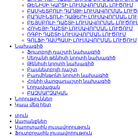
ԹԵՆԻՍԻ ԿԱՐՏԻ ԼՈՒՍԱՎՈՐՄԱՆ ԼՈՒԾՈՒՄ
ԲԱՍԿԵՏԲՈԼԻ ԴԱՂԹԻ ԼՈՒՍԱՎՈՐՄԱՆ ԼՈՒԾ
ԲԱԴՄԻՆՏՈՆԻ ԴԱԹԵՐԻ ԼՈՒՍԱՎՈՐՄԱՆ ԼՈ
ԲԵՅՍԲՈԼԻ ԴԱՇՏԻ ԼՈՒՍԱՎՈՐՄԱՆ ԼՈՒԾՈՒ
ՀՈԿԵՅԻ ԴԱՇՏԻ ԼՈՒՍԱՎՈՐՄԱՆ ԼՈՒԾՈՒՄ
ՌԳԲԻ ԴԱՇՏԻ ԼՈՒՍԱՎՈՐՄԱՆ ԼՈՒԾՈՒՄ
ԳՈԼՖԻ ԴԱՍՊԱՍԻ ԼՈՒՍԱՎՈՐՄԱՆ ԼՈՒԾՈՒՄ
Նախագիծ
Ֆուտբոլի դաշտի նախագիծ
Սեղանի թենիսի կորտի նախագիծ
Թենիսի կորտի նախագիծ
Բասկետբոլի դաշտ
Բադմինթոնի կորտի նախագիծ
Հոկիի մարզադաշտի նախագիծ
Լողավազան
ԲԱԶՄԱՐԶԱԿԱՆ
Նորություններ
Կապ մեզ հետ
տուն
Ապրանքներ
Սպորտային լուսավորություն
Ֆուտբոլային լուսավորություն