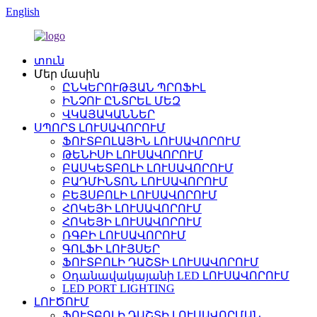
English
տուն
Մեր մասին
ԸՆԿԵՐՈՒԹՅԱՆ ՊՐՈՖԻԼ
ԻՆՉՈՒ ԸՆՏՐԵԼ ՄԵԶ
ՎԿԱՅԱԿԱՆՆԵՐ
ՍՊՈՐՏ ԼՈՒՍԱՎՈՐՈՒՄ
ՖՈՒՏԲՈԼԱՅԻՆ ԼՈՒՍԱՎՈՐՈՒՄ
ԹԵՆԻՍԻ ԼՈՒՍԱՎՈՐՈՒՄ
ԲԱՍԿԵՏԲՈԼԻ ԼՈՒՍԱՎՈՐՈՒՄ
ԲԱԴՄԻՆՏՈՆ ԼՈՒՍԱՎՈՐՈՒՄ
ԲԵՅՍԲՈԼԻ ԼՈՒՍԱՎՈՐՈՒՄ
ՀՈԿԵՅԻ ԼՈՒՍԱՎՈՐՈՒՄ
ՀՈԿԵՅԻ ԼՈՒՍԱՎՈՐՈՒՄ
ՌԳԲԻ ԼՈՒՍԱՎՈՐՈՒՄ
ԳՈԼՖԻ ԼՈՒՅՍԵՐ
ՖՈՒՏԲՈԼԻ ԴԱՇՏԻ ԼՈՒՍԱՎՈՐՈՒՄ
Օդանավակայանի LED ԼՈՒՍԱՎՈՐՈՒՄ
LED PORT LIGHTING
ԼՈՒԾՈՒՄ
ՖՈՒՏԲՈԼԻ ԴԱՇՏԻ ԼՈՒՍԱՎՈՐՄԱՆ