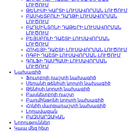
ԼՈՒԾՈՒՄ
ԹԵՆԻՍԻ ԿԱՐՏԻ ԼՈՒՍԱՎՈՐՄԱՆ ԼՈՒԾՈՒՄ
ԲԱՍԿԵՏԲՈԼԻ ԴԱՂԹԻ ԼՈՒՍԱՎՈՐՄԱՆ
ԼՈՒԾՈՒՄ
ԲԱԴՄԻՆՏՈՆԻ ԴԱԹԵՐԻ ԼՈՒՍԱՎՈՐՄԱՆ
ԼՈՒԾՈՒՄ
ԲԵՅՍԲՈԼԻ ԴԱՇՏԻ ԼՈՒՍԱՎՈՐՄԱՆ
ԼՈՒԾՈՒՄ
ՀՈԿԵՅԻ ԴԱՇՏԻ ԼՈՒՍԱՎՈՐՄԱՆ ԼՈՒԾՈՒՄ
ՌԳԲԻ ԴԱՇՏԻ ԼՈՒՍԱՎՈՐՄԱՆ ԼՈՒԾՈՒՄ
ԳՈԼՖԻ ԴԱՍՊԱՍԻ ԼՈՒՍԱՎՈՐՄԱՆ
ԼՈՒԾՈՒՄ
Նախագիծ
Ֆուտբոլի դաշտի նախագիծ
Սեղանի թենիսի կորտի նախագիծ
Թենիսի կորտի նախագիծ
Բասկետբոլի դաշտ
Բադմինթոնի կորտի նախագիծ
Հոկիի մարզադաշտի նախագիծ
Լողավազան
ԲԱԶՄԱՐԶԱԿԱՆ
Նորություններ
Կապ մեզ հետ