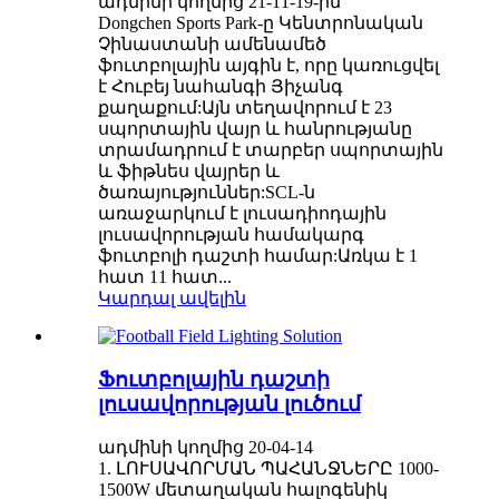
ադմինի կողմից 21-11-19-ին
Dongchen Sports Park-ը Կենտրոնական
Չինաստանի ամենամեծ
ֆուտբոլային այգին է, որը կառուցվել
է Հուբեյ նահանգի Յիչանգ
քաղաքում:Այն տեղավորում է 23
սպորտային վայր և հանրությանը
տրամադրում է տարբեր սպորտային
և ֆիթնես վայրեր և
ծառայություններ:SCL-ն
առաջարկում է լուսադիոդային
լուսավորության համակարգ
ֆուտբոլի դաշտի համար:Առկա է 1
հատ 11 հատ...
Կարդալ ավելին
Ֆուտբոլային դաշտի
լուսավորության լուծում
ադմինի կողմից 20-04-14
1. ԼՈՒՍԱՎՈՐՄԱՆ ՊԱՀԱՆՋՆԵՐԸ 1000-
1500W մետաղական հալոգենիկ