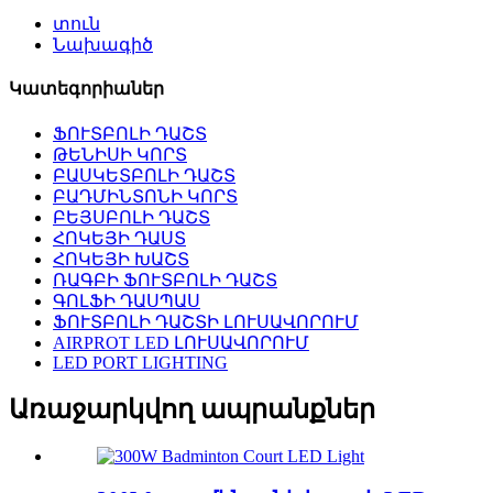
տուն
Նախագիծ
Կատեգորիաներ
ՖՈՒՏԲՈԼԻ ԴԱՇՏ
ԹԵՆԻՍԻ ԿՈՐՏ
ԲԱՍԿԵՏԲՈԼԻ ԴԱՇՏ
ԲԱԴՄԻՆՏՈՆԻ ԿՈՐՏ
ԲԵՅՍԲՈԼԻ ԴԱՇՏ
ՀՈԿԵՅԻ ԴԱՍՏ
ՀՈԿԵՅԻ ԽԱՇՏ
ՌԱԳԲԻ ՖՈՒՏԲՈԼԻ ԴԱՇՏ
ԳՈԼՖԻ ԴԱՍՊԱՍ
ՖՈՒՏԲՈԼԻ ԴԱՇՏԻ ԼՈՒՍԱՎՈՐՈՒՄ
AIRPROT LED ԼՈՒՍԱՎՈՐՈՒՄ
LED PORT LIGHTING
Առաջարկվող ապրանքներ