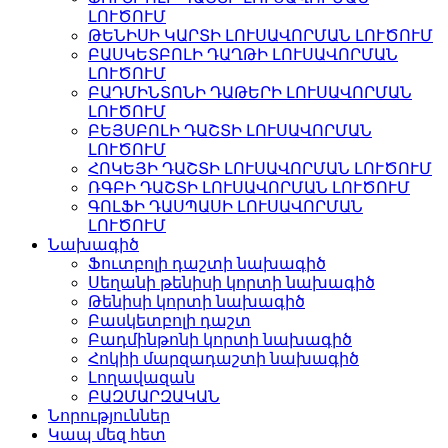
ԼՈՒԾՈՒՄ
ԹԵՆԻՍԻ ԿԱՐՏԻ ԼՈՒՍԱՎՈՐՄԱՆ ԼՈՒԾՈՒՄ
ԲԱՍԿԵՏԲՈԼԻ ԴԱՂԹԻ ԼՈՒՍԱՎՈՐՄԱՆ
ԼՈՒԾՈՒՄ
ԲԱԴՄԻՆՏՈՆԻ ԴԱԹԵՐԻ ԼՈՒՍԱՎՈՐՄԱՆ
ԼՈՒԾՈՒՄ
ԲԵՅՍԲՈԼԻ ԴԱՇՏԻ ԼՈՒՍԱՎՈՐՄԱՆ
ԼՈՒԾՈՒՄ
ՀՈԿԵՅԻ ԴԱՇՏԻ ԼՈՒՍԱՎՈՐՄԱՆ ԼՈՒԾՈՒՄ
ՌԳԲԻ ԴԱՇՏԻ ԼՈՒՍԱՎՈՐՄԱՆ ԼՈՒԾՈՒՄ
ԳՈԼՖԻ ԴԱՍՊԱՍԻ ԼՈՒՍԱՎՈՐՄԱՆ
ԼՈՒԾՈՒՄ
Նախագիծ
Ֆուտբոլի դաշտի նախագիծ
Սեղանի թենիսի կորտի նախագիծ
Թենիսի կորտի նախագիծ
Բասկետբոլի դաշտ
Բադմինթոնի կորտի նախագիծ
Հոկիի մարզադաշտի նախագիծ
Լողավազան
ԲԱԶՄԱՐԶԱԿԱՆ
Նորություններ
Կապ մեզ հետ