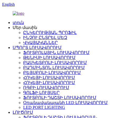
English
տուն
Մեր մասին
ԸՆԿԵՐՈՒԹՅԱՆ ՊՐՈՖԻԼ
ԻՆՉՈՒ ԸՆՏՐԵԼ ՄԵԶ
ՎԿԱՅԱԿԱՆՆԵՐ
ՍՊՈՐՏ ԼՈՒՍԱՎՈՐՈՒՄ
ՖՈՒՏԲՈԼԱՅԻՆ ԼՈՒՍԱՎՈՐՈՒՄ
ԹԵՆԻՍԻ ԼՈՒՍԱՎՈՐՈՒՄ
ԲԱՍԿԵՏԲՈԼԻ ԼՈՒՍԱՎՈՐՈՒՄ
ԲԱԴՄԻՆՏՈՆ ԼՈՒՍԱՎՈՐՈՒՄ
ԲԵՅՍԲՈԼԻ ԼՈՒՍԱՎՈՐՈՒՄ
ՀՈԿԵՅԻ ԼՈՒՍԱՎՈՐՈՒՄ
ՀՈԿԵՅԻ ԼՈՒՍԱՎՈՐՈՒՄ
ՌԳԲԻ ԼՈՒՍԱՎՈՐՈՒՄ
ԳՈԼՖԻ ԼՈՒՅՍԵՐ
ՖՈՒՏԲՈԼԻ ԴԱՇՏԻ ԼՈՒՍԱՎՈՐՈՒՄ
Օդանավակայանի LED ԼՈՒՍԱՎՈՐՈՒՄ
LED PORT LIGHTING
ԼՈՒԾՈՒՄ
ՖՈՒՏԲՈԼԻ ԴԱՇՏԻ ԼՈՒՍԱՎՈՐՄԱՆ