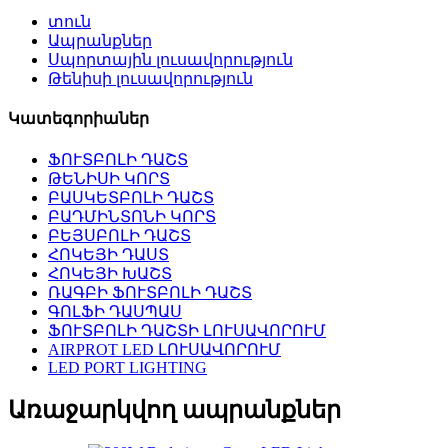
տուն
Ապրանքներ
Սպորտային լուսավորություն
Թենիսի լուսավորություն
Կատեգորիաներ
ՖՈՒՏԲՈԼԻ ԴԱՇՏ
ԹԵՆԻՍԻ ԿՈՐՏ
ԲԱՍԿԵՏԲՈԼԻ ԴԱՇՏ
ԲԱԴՄԻՆՏՈՆԻ ԿՈՐՏ
ԲԵՅՍԲՈԼԻ ԴԱՇՏ
ՀՈԿԵՅԻ ԴԱՍՏ
ՀՈԿԵՅԻ ԽԱՇՏ
ՌԱԳԲԻ ՖՈՒՏԲՈԼԻ ԴԱՇՏ
ԳՈԼՖԻ ԴԱՍՊԱՍ
ՖՈՒՏԲՈԼԻ ԴԱՇՏԻ ԼՈՒՍԱՎՈՐՈՒՄ
AIRPROT LED ԼՈՒՍԱՎՈՐՈՒՄ
LED PORT LIGHTING
Առաջարկվող ապրանքներ